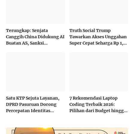
Terungkap: Senjata
Truth Social Trump
Canggih China Didukung AI
Tawarkan Akses Unggahan
Buatan AS, Sanksi
Super Cepat Seharga Rp 1,8
Washington Jadi Sorotan
Miliar per Bulan
Satu KTP Sejuta Layanan,
7 Rekomendasi Laptop
DPRD Pasuruan Dorong
Coding Terbaik 2026:
Percepatan Identitas
Pilihan dari Budget hingga
Warga
High-End